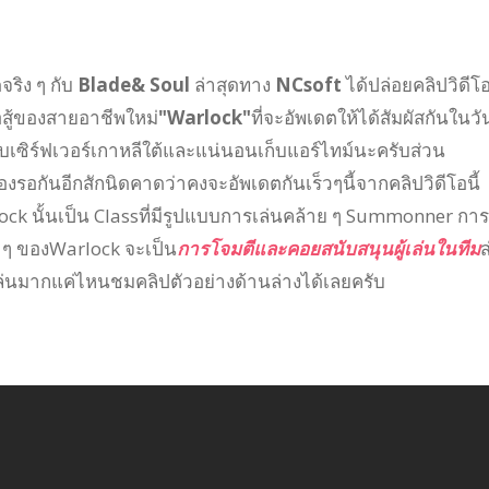
จริง ๆ กับ
Blade& Soul
ล่าสุดทาง
NCsoft
ได้ปล่อยคลิปวิดีโ
สู้ของสายอาชีพใหม่
"Warlock"
ที่จะอัพเดตให้ได้สัมผัสกันในวัน
บเซิร์ฟเวอร์เกาหลีใต้และแน่นอนเก็บแอร์ไทม์นะครับส่วน
ต้องรอกันอีกสักนิดคาดว่าคงจะอัพเดตกันเร็วๆนี้จากคลิปวิดีโอนี้
rlock นั้นเป็น Classที่มีรูปแบบการเล่นคล้าย ๆ Summonner การ
ัก ๆ ของWarlock จะเป็น
การโจมตีและคอยสนับสนุนผู้เล่นในทีม
ส
เล่นมากแค่ไหนชมคลิปตัวอย่างด้านล่างได้เลยครับ