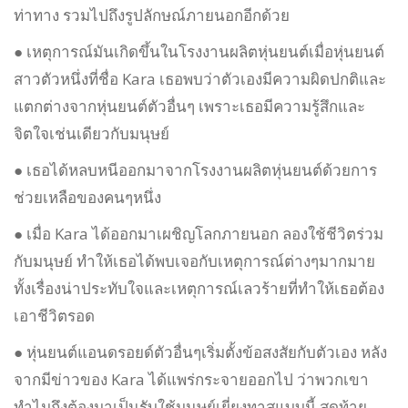
ท่าทาง รวมไปถึงรูปลักษณ์ภายนอกอีกด้วย
● เหตุการณ์มันเกิดขึ้นในโรงงานผลิตหุ่นยนต์เมื่อหุ่นยนต์
สาวตัวหนึ่งที่ชื่อ Kara เธอพบว่าตัวเองมีความผิดปกติและ
แตกต่างจากหุ่นยนต์ตัวอื่นๆ เพราะเธอมีความรู้สึกและ
จิตใจเช่นเดียวกับมนุษย์
● เธอได้หลบหนีออกมาจากโรงงานผลิตหุ่นยนต์ด้วยการ
ช่วยเหลือของคนๆหนึ่ง
● เมื่อ Kara ได้ออกมาเผชิญโลกภายนอก ลองใช้ชีวิตร่วม
กับมนุษย์ ทำให้เธอได้พบเจอกับเหตุการณ์ต่างๆมากมาย
ทั้งเรื่องน่าประทับใจและเหตุการณ์เลวร้ายที่ทำให้เธอต้อง
เอาชีวิตรอด
● หุ่นยนต์แอนดรอยด์ตัวอื่นๆเริ่มตั้งข้อสงสัยกับตัวเอง หลัง
จากมีข่าวของ Kara ได้แพร่กระจายออกไป ว่าพวกเขา
ทำไมถึงต้องมาเป็นรับใช้มนุษย์เยี่ยงทาสแบบนี้ สุดท้าย