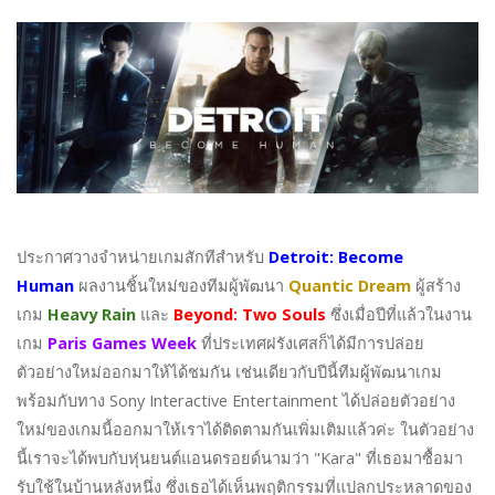
ประกาศวางจำหน่ายเกมสักทีสำหรับ
Detroit: Become
Human
ผลงานชิ้นใหม่ของทีมผู้พัฒนา
Quantic Dream
ผู้สร้าง
เกม
Heavy Rain
และ
Beyond: Two Souls
ซึ่งเมื่อปีที่แล้วในงาน
เกม
Paris Games Week
ที่ประเทศฝรังเศสก็ได้มีการปล่อย
ตัวอย่างใหม่ออกมาให้ได้ชมกัน เช่นเดียวกับปีนี้ทีมผู้พัฒนาเกม
พร้อมกับทาง Sony Interactive Entertainment ได้ปล่อยตัวอย่าง
ใหม่ของเกมนี้ออกมาให้เราได้ติดตามกันเพิ่มเติมแล้วค่ะ ในตัวอย่าง
นี้เราจะได้พบกับหุ่นยนต์แอนดรอยด์นามว่า "Kara" ที่เธอมาซื้อมา
รับใช้ในบ้านหลังหนึ่ง ซึ่งเธอได้เห็นพฤติกรรมที่แปลกประหลาดของ