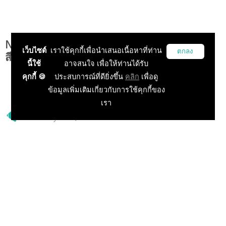
Naruto Online รวมรายชื่อนินจาในหีบสัมภเว
เว็บไซต์
เราใช้คุกกี้เพื่อนำเสนอเนื้อหาที่ท่าน
ตกลง
สีคืนชีพ!
นี้ใช้
อาจสนใจ เพื่อให้ท่านได้รับ
คุกกี้ 🍪
ประสบการณ์ที่ดียิ่งขึ้น
คลิก
เพื่อดู
ข้อมูลเพิ่มเติมเกี่ยวกับการใช้คุกกี้ของ
เรา
Playulti
24 May 2018, 18:41:23
ข้อมูล, เทคนิค (PC)