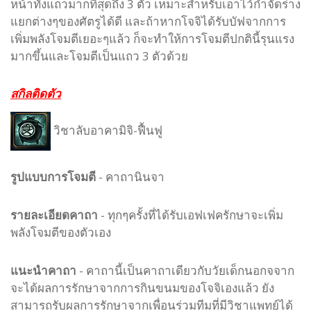
หน้าทั้งแถวมากที่สุดถึง 3 ตัว เหมาะสำหรับเอาไว้กำจัดร่าง
แยกต่างๆของศัตรูได้ดี และถ้าหากโจจิได้รับบัฟจากการ
เพิ่มพลังโจมตีเยอะๆแล้ว ก็จะทำให้การโจมตีปกตินี้รุนแรง
มากขึ้นและโจมตีเป็นแถว 3 ตัวด้วย
สกิลติดตัว
วิชาลับอาคามิจิ-ฟื้นฟู
รูปแบบ
การโจมตี
-
คาถานินจา
รายละเอียดคาถา
- ทุกๆครั้งที่ได้รับเอฟเฟครักษาจะเพิ่ม
พลังโจมตีของตัวเอง
แนะนำคาถา
- คาถานี้เป็นคาถาเดียวกับวัยเด็กนอกจจาก
จะได้ผลการรักษาจากการกินขนมของโจจิเองแล้ว ยัง
สามารถรับผลการรักษาจากเพื่อนร่วมทีมที่มีวิชาแพทย์ได้