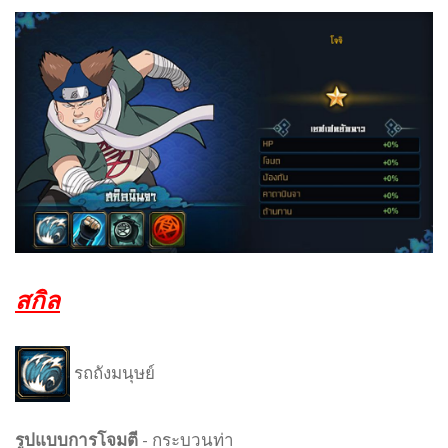
สกิล
รถถังมนุษย์
รูปแบบ
การโจมตี
-
กระบวนท่า