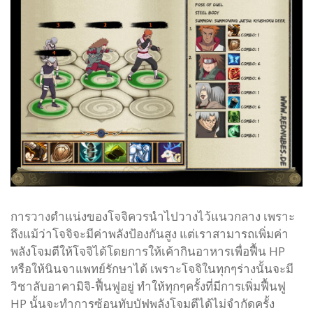
การวางตำแน่งของโจจิควรนำไปวางไว้แนวกลาง เพราะ
ถึงแม้ว่าโจจิจะมีค่าพลังป้องกันสูง แต่เราสามารถเพิ่มค่า
พลังโจมตีให้โจจิได้โดยการให้เค้ากินอาหารเพื่อฟื้น HP
หรือให้นินจาแพทย์รักษาได้ เพราะโจจิในทุกๆร่างนั้นจะมี
วิชาลับอาคามิจิ-ฟื้นฟูอยู่ ทำให้ทุกๆครั้งที่มีการเพิ่มฟื้นฟู
HP นั้นจะทำการซ้อนทับบัฟพลังโจมตีได้ไม่จำกัดครั้ง