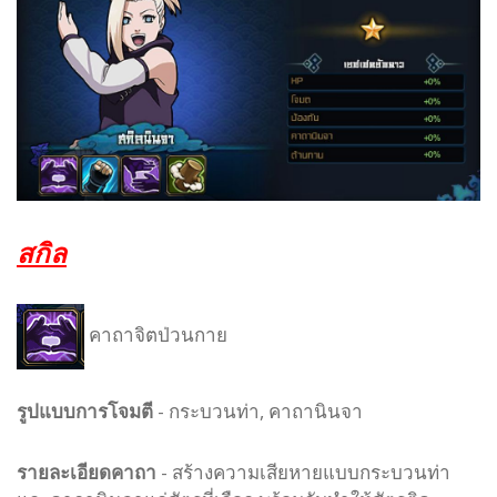
สกิล
คาถาจิตป่วนกาย
รูปแบบ
การโจมตี
-
กระบวนท่า, คาถานินจา
รายละเอียดคาถา
- สร้างความเสียหายแบบกระบวนท่า