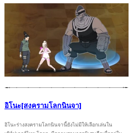
อิโนะ[สงครามโลกนินจา]
อิโนะร่างสงครามโลกนินจานี้ยังไม่มีให้เลือกเล่นใน