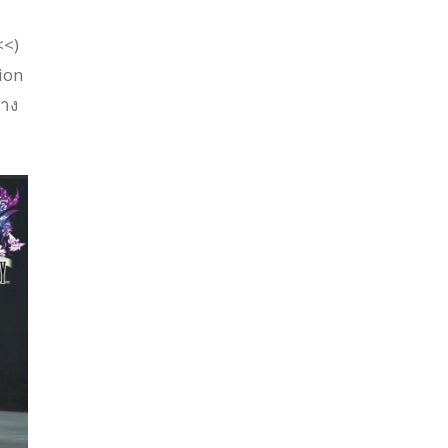
<<)
ion
ทาง