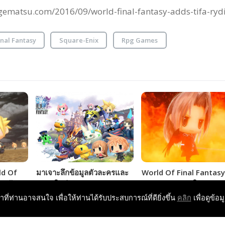
://gematsu.com/2016/09/world-final-fantasy-adds-tifa-ryd
nal Fantasy
Square-Enix
Rpg Games
rld Of
มาเจาะลึกข้อมูลตัวละครและ
World Of Final Fantas
าศวัน
ระบบใหม่ของ World Of
เผย Sephiroth ในรูปแบ
Final Fantasy กันเถอะ!!!
มนต์อสูรขอบอกว่าน่ารักมุ้ง
หาที่ท่านอาจสนใจ เพื่อให้ท่านได้รับประสบการณ์ที่ดียิ่งขึ้น
คลิก
เพื่อดูข้อม
งมั๊กๆ