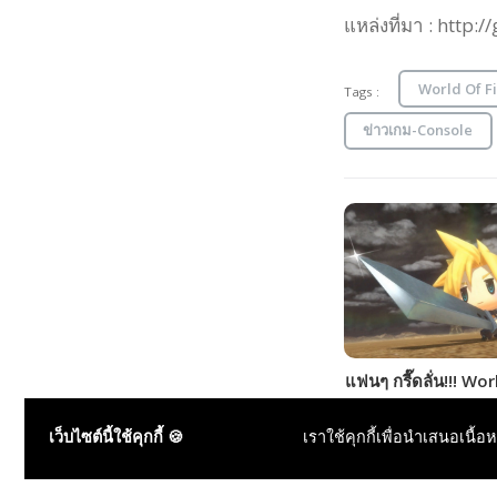
แหล่งที่มา : http
World Of Fi
Tags :
ข่าวเกม-Console
แฟนๆ กรี๊ดลั่น!!! Wo
Final Fantasy ประก
วางจำหน่าย PC แล้ว
เว็บไซต์นี้ใช้คุกกี้ 🍪
เราใช้คุกกี้เพื่อนำเสนอเนื้อ