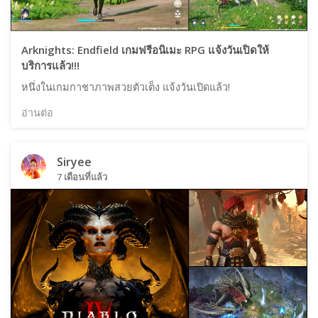
Arknights: Endfield เกมฟรีอนิเมะ RPG แจ้งวันเปิดให้
บริการแล้ว!!!
หนึ่งในเกมกาชาภาพสวยตัวเต็ง แจ้งวันเปิดแล้ว!
อ่านต่อ
Siryee
7 เดือนที่แล้ว