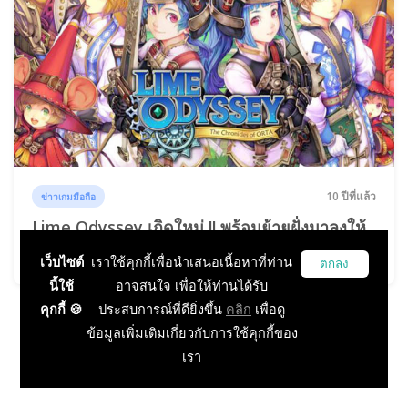
10 ปีที่แล้ว
ข่าวเกมมือถือ
Lime Odyssey เกิดใหม่ !! พร้อมย้ายฝั่งมาลงให้
กับมือถือ...
เว็บไซต์
เราใช้คุกกี้เพื่อนำเสนอเนื้อหาที่ท่าน
ตกลง
นี้ใช้
อาจสนใจ เพื่อให้ท่านได้รับ
คุกกี้ 🍪
ประสบการณ์ที่ดียิ่งขึ้น
คลิก
เพื่อดู
ข้อมูลเพิ่มเติมเกี่ยวกับการใช้คุกกี้ของ
เรา