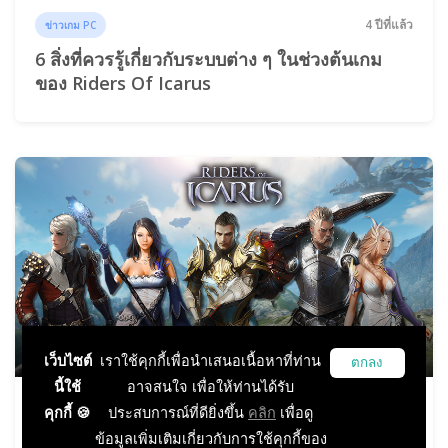
4 ปีที่แล้ว
ข่าวเกม PC
6 สิ่งที่ควรรู้เกี่ยวกับระบบต่าง ๆ ในช่วงต้นเกม
ของ Riders Of Icarus
เว็บไซต์
เราใช้คุกกี้เพื่อนำเสนอเนื้อหาที่ท่าน
ตกลง
นี้ใช้
อาจสนใจ เพื่อให้ท่านได้รับ
4 ปีที่แล้ว
คุกกี้ 🍪
ประสบการณ์ที่ดียิ่งขึ้น
คลิก
เพื่อดู
ข่าวเกม PC
ข้อมูลเพิ่มเติมเกี่ยวกับการใช้คุกกี้ของ
ทำความรู้จัก 8 คลาสนักรบไรเดอร์ วีรบุรุษจาก