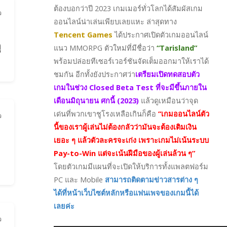
ต้องบอกว่าปี 2023 เกมเมอร์ทั่วโลกได้สัมผัสเกม
ว
ออนไลน์น่าเล่นเพียบเลยแหะ ล่าสุดทาง
Tencent Games
ได้ประกาศเปิดตัวเกมออนไลน์
ุ
แนว MMORPG ตัวใหม่ที่มีชื่อว่า
“Tarisland”
พร้อมปล่อยทีเซอร์เวอร์ชันจัดเต็มออกมาให้เราได้
ชมกัน อีกทั้งยังประกาศว่า
เตรียมเปิดทดสอบตัว
เกมในช่วง Closed Beta Test ที่จะมีขึ้นภายใน
เดือนมิถุนายน ศกนี้ (2023)
แล้วดูเหมือนว่าจุด
เด่นที่พวกเขาชูโรงเหลือเกินก็คือ
“เกมออนไลน์ตัว
ว
นี้ของเราผู้เล่นไม่ต้องกลัวว่ามันจะต้องเติมเงิน
เยอะ ๆ แล้วตัวละครจะเก่ง เพราะเกมไม่เน้นระบบ
า
Pay-to-Win แต่จะเน้นฝีมือของผู้เล่นล้วน ๆ”
โดยตัวเกมมีแผนที่จะเปิดให้บริการทั้งแพลตฟอร์ม
PC และ Mobile
สามารถติดตามข่าวสารต่าง ๆ
ได้ที่หน้าเว็บไซต์หลักหรือแฟนเพจของเกมนี้ได้
เลยค่ะ
ว