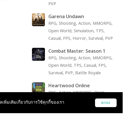
PVP
Garena Undawn
RPG, Shooting, Action, MMORPG,
Open World, Simulation, TPS,
Casual, FPS, Horror, Survival, PVP
Combat Master: Season 1
RPG, Shooting, Action, MMORPG,
Open World, TPS, Casual, FPS,
Survival, PVP, Battle Royale
Heartwood Online
RPG, Action, MMORPG, Open
World, Simulation, Survival, PVP
ูลเพิ่มเติมเกี่ยวกับการใช้คุกกี้ของเรา
ตกลง