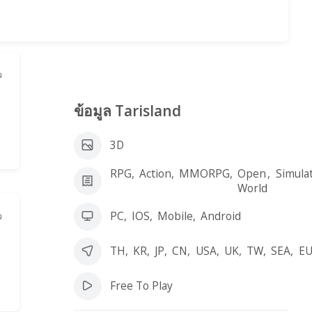
ว
ข้อมูล Tarisland
3D
RPG
,
Action
,
MMORPG
,
Open
,
Simula
World
PC
,
IOS
,
Mobile
,
Android
ว
TH
,
KR
,
JP
,
CN
,
USA
,
UK
,
TW
,
SEA
,
E
m
Free To Play