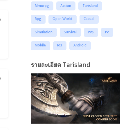
Mmorpg
Action
Tarisland
Rpg
Open World
Casual
ว
Simulation
Survival
Pvp
Pc
Mobile
Ios
Android
รายละเอียด Tarisland
ว