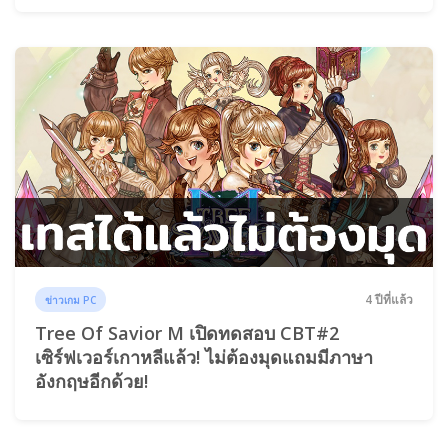
4 ปีที่แล้ว
ข่าวเกม PC
Tree Of Savior M เปิดทดสอบ CBT#2
เซิร์ฟเวอร์เกาหลีแล้ว! ไม่ต้องมุดแถมมีภาษา
อังกฤษอีกด้วย!