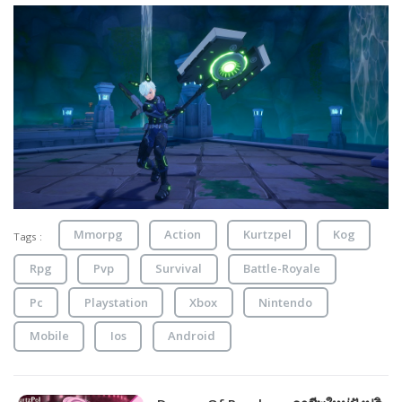
Mmorpg
Action
Kurtzpel
Kog
Tags :
Rpg
Pvp
Survival
Battle-Royale
Pc
Playstation
Xbox
Nintendo
Mobile
Ios
Android