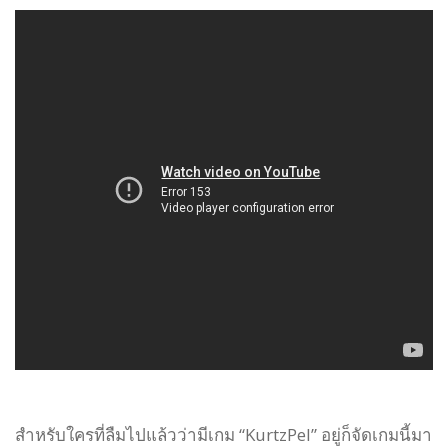
สำหรับใครที่ลืมไปแล้วว่ามีเกม “KurtzPel” อยู่ก็จัดเกมนี้มา