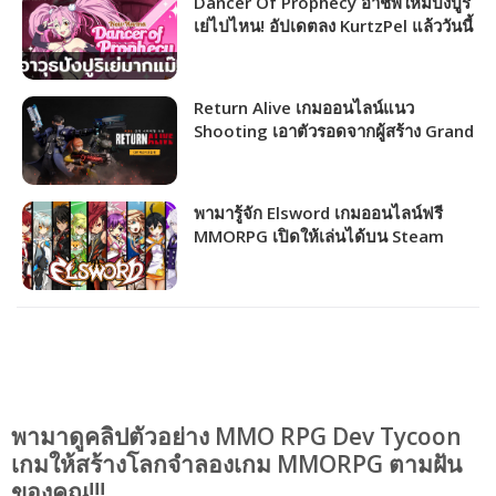
Dancer Of Prophecy อาชีพใหม่ปังปูริ
เย่ไปไหน! อัปเดตลง KurtzPel แล้ววันนี้
รอช้าทำไมหล่ะพ่อไปเล่นสิ๊!
Return Alive เกมออนไลน์แนว
Shooting เอาตัวรอดจากผู้สร้าง Grand
Chase เปิด CBT แล้ว!
พามารู้จัก Elsword เกมออนไลน์ฟรี
MMORPG เปิดให้เล่นได้บน Steam
แล้ว!!! (มีภาษาไทย)
พามาดูคลิปตัวอย่าง MMO RPG Dev Tycoon
เกมให้สร้างโลกจำลองเกม MMORPG ตามฝัน
ของคุณ!!!