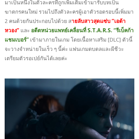
มาเป็นหนึ่งในตัวละครที่ถูกเพิ่มเติมเข้ามารับบทเป็น
ฆาตกรคนใหม่ รวมไปถึงตัวละครผู้เอาตัวรอดรอบนี้เพิ่มมา
2 คนด้วยกันประกอบไปด้วย ส
ายลับสาวสุดแซ่บ “เอด้า
หวอง”
และ
อดีตหน่วยแพทย์เคลื่อนที่ S.T.A.R.S. “รีเบ็คก้า
แชมเบอร์”
เข้ามาภายในเกม โดยเนื้อหาเสริม [DLC] ตัวนี้
จะวางจำหน่ายในเร็ว ๆ นี้ค่ะ แฟนเกมดบดลและผีชีวะ
เตรียมตัวรอเปย์กันได้เลยค่ะ