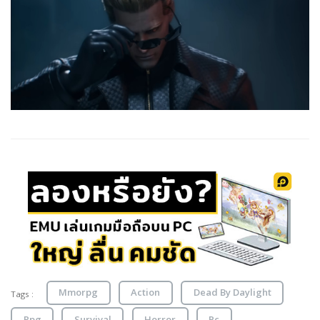
Mmorpg
Action
Dead By Daylight
Tags :
Rpg
Survival
Horror
Pc