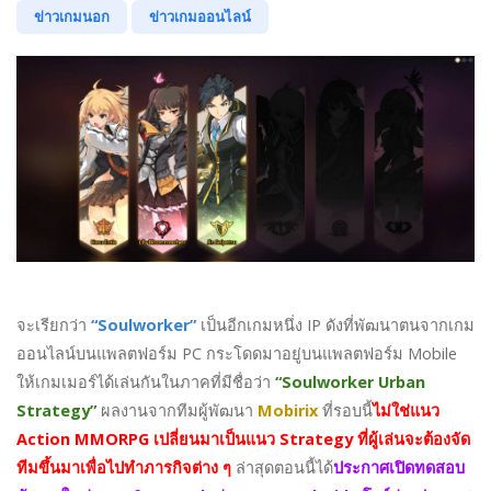
ข่าวเกมนอก
ข่าวเกมออนไลน์
จะเรียกว่า
“Soulworker”
เป็นอีกเกมหนึ่ง IP ดังที่พัฒนาตนจากเกม
ออนไลน์บนแพลตฟอร์ม PC กระโดดมาอยู่บนแพลตฟอร์ม Mobile
ให้เกมเมอร์ได้เล่นกันในภาคที่มีชื่อว่า
“Soulworker Urban
Strategy”
ผลงานจากทีมผู้พัฒนา
Mobirix
ที่รอบนี้
ไม่ใช่แนว
Action MMORPG เปลี่ยนมาเป็นแนว Strategy ที่ผู้เล่นจะต้องจัด
ทีมขึ้นมาเพื่อไปทำภารกิจต่าง ๆ
ล่าสุดตอนนี้ได้
ประกาศเปิดทดสอบ