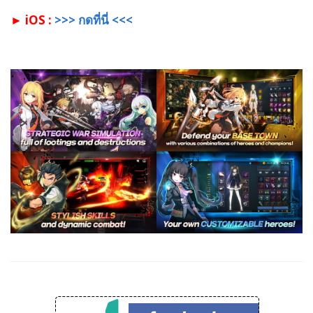
► iOS :
>>> กดที่นี่ <<<