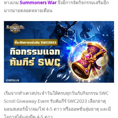
ทางเกม
Summoners War
จึงมีการจัดกิจกรรมเสริมอีก
มากมายตลอดหลายเดือน
เริ่มจากทำเควสประจำวันให้ครบทุกวันกับกิจกรรม SWC
Scroll Giveaway Event รับคัมภีร์ SWC2023 เลือกธาตุ
มอนสเตอร์น้ำ/ลม/ไฟ 4-5 ดาว หรือออพชั่นสุ่มธาตุ และมี
โอกาสได้แสงมืด 4-5 ดาว