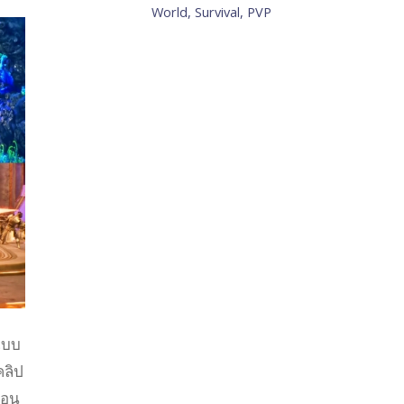
World, Survival, PVP
แบบ
คลิป
ตอน