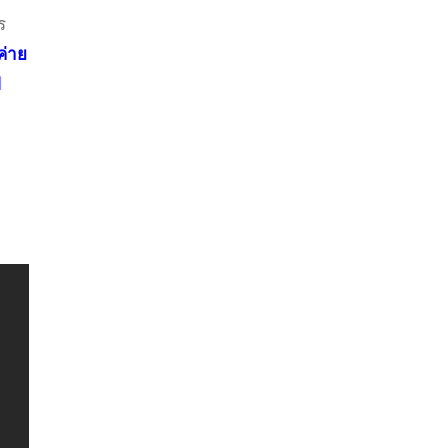
ร
ค่าย
ี