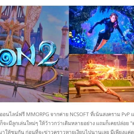
ออนไลน์ฟรี MMORPG จากค่าย NCSOFT ที่เน้นสงคราม PvP 
ก็จะมีลูกเล่นใหม่ๆ ให้ว้าวกว่าเดิมหลายอย่าง แถมก็เคยปล่อย "
 มาให้ชมกัน ก่อนที่จะข่าวคราวหายเงียบไปนานเลย มีเพียงแค่