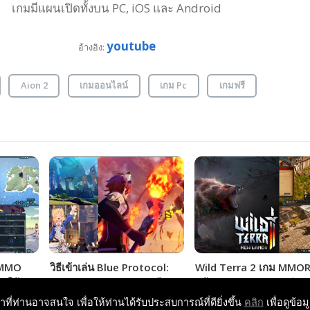
เกมมีแผนเปิดทั้งบน PC, iOS และ Android
youtube
อ้างอิง:
Aion 2
เกมออนไลน์
เกม Pc
เกมฟรี
 MMO
วิธีเข้าเล่น Blue Protocol:
Wild Terra 2 เกม MMO
มให้
Star Resonance เกมฟรี
คล้าย New World แต่มุ
MMORPG เปิดให้ชาวไทยเล่น
ด้านบน กำลังแจกฟรีให้รั
หาที่ท่านอาจสนใจ เพื่อให้ท่านได้รับประสบการณ์ที่ดียิ่งขึ้น
คลิก
เพื่อดูข้อม