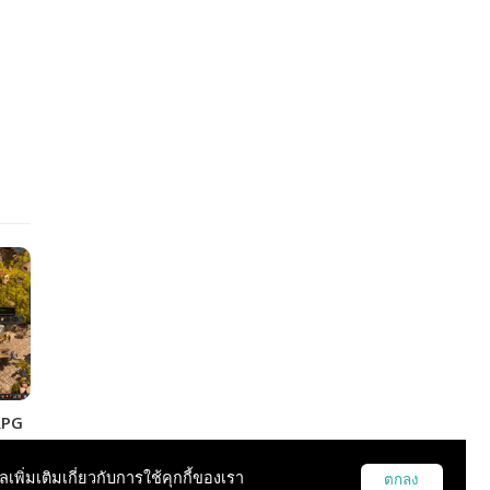
RPG
มมอง
บไป
ูลเพิ่มเติมเกี่ยวกับการใช้คุกกี้ของเรา
ตกลง