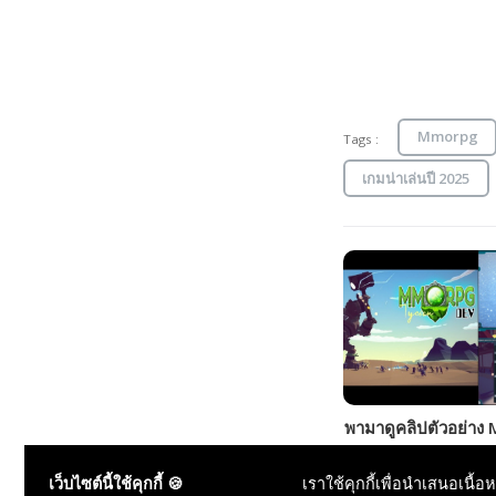
Mmorpg
Tags :
เกมน่าเล่นปี 2025
พามาดูคลิปตัวอย่าง
RPG Dev Tycoon เก
สร้างโลกจำลองเกม
เว็บไซต์นี้ใช้คุกกี้ 🍪
เราใช้คุกกี้เพื่อนำเสนอเนื้อ