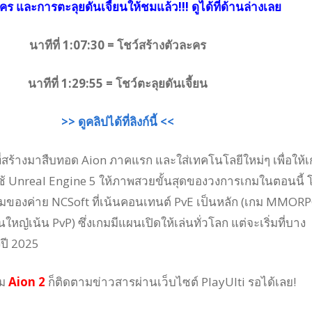
ร และการตะลุยดันเจี้ยนให้ชมแล้ว!!! ดูได้ที่ด้านล่างเลย
นาทีที่ 1:07:30 = โชว์สร้างตัวละคร
นาทีที่ 1:29:55 = โชว์ตะลุยดันเจี้ยน
>> ดูคลิปได้ที่ลิงก์นี้ <<
ี่สร้างมาสืบทอด Aion ภาคแรก และใส่เทคโนโลยีใหม่ๆ เพื่อให้
ใช้ Unreal Engine 5 ให้ภาพสวยขั้นสุดของวงการเกมในตอนนี้ 
กมของค่าย NCSoft ที่เน้นคอนเทนต์ PvE เป็นหลัก (เกม MMOR
ใหญ๋เน้น PvP) ซึ่งเกมมีแผนเปิดให้เล่นทั่วโลก แต่จะเริ่มที่บาง
ปี 2025
กม
Aion 2
ก็ติดตามข่าวสารผ่านเว็บไซต์ PlayUlti รอได้เลย!