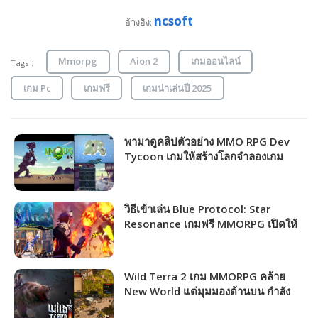
ncsoft
อ้างอิง:
Mmorpg
Aion 2
เกมออนไลน์
Tags :
เกม Pc
เกมฟรี
เกมน่าเล่นปี 2025
พามาดูคลิปตัวอย่าง MMO RPG Dev
Tycoon เกมให้สร้างโลกจำลองเกม
MMORPG ตามฝันของคุณ!!!
วิธีเข้าเล่น Blue Protocol: Star
Resonance เกมฟรี MMORPG เปิดให้
ชาวไทยเล่นได้แล้ว!!!
Wild Terra 2 เกม MMORPG คล้าย
New World แต่มุมมองด้านบน กำลัง
แจกฟรีให้รับไปเล่นได้ถาวร!!!