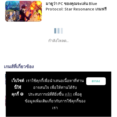
มาดูว่า PC ของคุณจะเล่น Blue
Protocol: Star Resonance เกมฟรี
MMORPG เปิดให้เล่นไม่กี่วันนี้ได้ภาพ
ระดับไหน!!!
กำลังโหลด...
เกมส์ที่เกี่ยวข้อง
MMORPG
เว็บไซต์
เราใช้คุกกี้เพื่อนำเสนอเนื้อหาที่ท่าน
ตกลง
RPG, MMORPG, บทความทั่วไป
นี้ใช้
อาจสนใจ เพื่อให้ท่านได้รับ
คุกกี้ 🍪
ประสบการณ์ที่ดียิ่งขึ้น
คลิก
เพื่อดู
AION 2
ข้อมูลเพิ่มเติมเกี่ยวกับการใช้คุกกี้ของ
RPG, Action, MMORPG, Open World, Survival, PVP
เรา