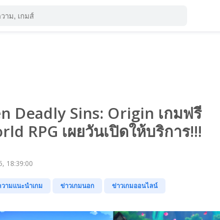
n Deadly Sins: Origin เกมฟรี
d RPG เผยวันเปิดให้บริการ!!!
, 18:39:00
ความแนะนำเกม
ข่าวเกมนอก
ข่าวเกมออนไลน์