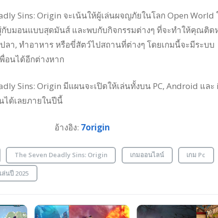
dly Sins: Origin จะเน้นให้ผู้เล่นผจญภัยในโลก Open World 
สู้กับมอนแบบสุดมันส์ และพบกับกิจกรรมต่างๆ ที่จะทำให้คุณติด
ปลา, ทำอาหาร หรือขี่สัตว์ไปสถานที่ต่างๆ โดยเกมนี้จะมีระบบ
พื่อนได้อีกต่างหาก
dly Sins: Origin มีแผนจะเปิดให้เล่นทั้งบน PC, Android และ
นได้เลยภายในปีนี้
อ้างอิง:
7origin
The Seven Deadly Sins: Origin
เกมออนไลน์
เกม Pc
เล่นปี 2025