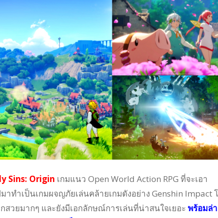
 Sins: Origin
เกมแนว Open World Action RPG ที่จะเอา
บาปมาทำเป็นเกมผจญภัยเล่นคล้ายเกมดังอย่าง Genshin Impact 
ิกสวยมากๆ และยังมีเอกลักษณ์การเล่นที่น่าสนใจเยอะ
พร้อมล่า