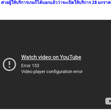
ค่ายผู้ให้บริการเกมก็ได้บอกแล้วว่าจะเปิดให้บริการ 28 มกรา