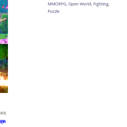
MMORPG, Open World, Fighting,
Puzzle
โดย
สุด