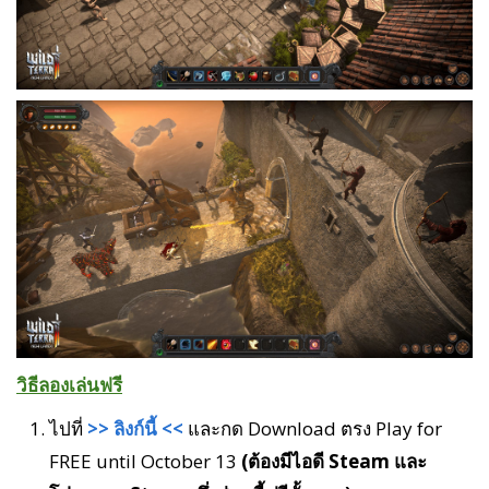
วิธีลองเล่นฟรี
ไปที่
>> ลิงก์นี้ <<
และกด Download ตรง Play for
FREE until October 13
(ต้องมีไอดี Steam และ