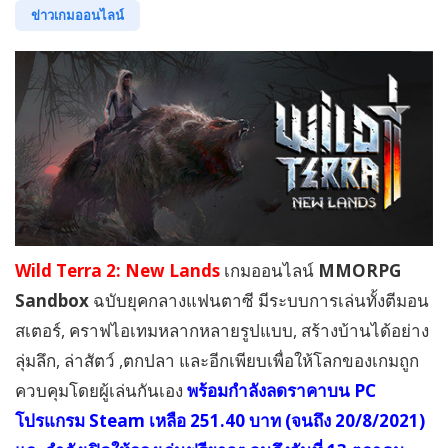
ข่าวเกมออนไลน์
Wild Terra 2: New Lands
เกมออนไลน์
MMORPG
Sandbox
ฉบับยุคกลางแฟนตาซี มีระบบการเล่นทั้งตีมอน
สเตอร์, คราฟไอเทมหลากหลายรูปแบบ, สร้างบ้านได้อย่าง
ลุ่มลึก, ล่าสัตว์ ,ตกปลา และอีกเพียบเพื่อให้โลกของเกมถูก
ควบคุมโดยผู้เล่นกันเอง
พร้อม
กำลังลดราคาบน
PC
โปรแกรม Steam เหลือ 251.40 บาท (จนถึง 20/8/2021)