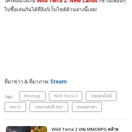
ใครที่สนใจเกม
Wild Terra 2: New Lands
ก็ชวนเพื่อนๆ
ไปซื้อเล่นกันได้ที่ลิงก์เว็บไซต์ด้านล่างนี้เลย!
ที่มาข่าว & ที่มาภาพ:
Steam
Mmorpg
Wild Terra 2
เกมออนไลน์
Tags :
เกม Pc
เกมน่าเล่นปี 2021
เกมลดราคา
Wild Terra 2 เกม MMORPG คล้าย