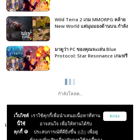
ชาวไทยเล่นได้แล้ว!!!
Wild Terra 2 เกม MMORPG คล้าย
New World แต่มุมมองด้านบน กำลัง
แจกฟรีให้รับไปเล่นได้ถาวร!!!
มาดูว่า PC ของคุณจะเล่น Blue
Protocol: Star Resonance เกมฟรี
MMORPG เปิดให้เล่นไม่กี่วันนี้ได้ภาพ
ระดับไหน!!!
กำลังโหลด...
เว็บไซต์
เราใช้คุกกี้เพื่อนำเสนอเนื้อหาที่ท่าน
ตกลง
นี้ใช้
อาจสนใจ เพื่อให้ท่านได้รับ
เกมส์ที่เกี่ยวข้อง
คุกกี้ 🍪
ประสบการณ์ที่ดียิ่งขึ้น
คลิก
เพื่อดู
Wild Terra 2
ข้อมูลเพิ่มเติมเกี่ยวกับการใช้คุกกี้ของ