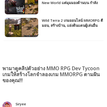
New World แต่มุมมองด้านบน กำลัง
แจกฟรีให้รับไปเล่นได้ถาวร!!!
Wild Terra 2 เกมออนไลน์ MMORPG ตี
มอน, สร้างบ้าน, แย่งดินแดนผู้เล่นอื่น
เปิดให้บริการ OBT แล้วนะ!!!
พามาดูคลิปตัวอย่าง MMO RPG Dev Tycoon
เกมให้สร้างโลกจำลองเกม MMORPG ตามฝัน
ของคุณ!!!
Siryee