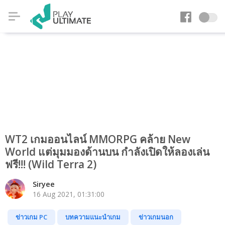
WT2 เกมออนไลน์ MMORPG คล้าย New
World แต่มุมมองด้านบน กำลังเปิดให้ลองเล่น
ฟรี!!! (Wild Terra 2)
Siryee
16 Aug 2021, 01:31:00
ข่าวเกม PC
บทความแนะนำเกม
ข่าวเกมนอก