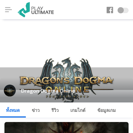
Dragon Dogma Online
ทั้งหมด
ข่าว
รีวิว
เกมไกด์
ข้อมูลเกม