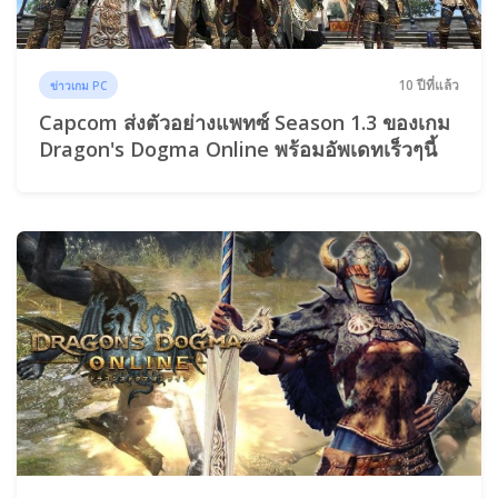
10 ปีที่แล้ว
ข่าวเกม PC
Capcom ส่งตัวอย่างแพทซ์ Season 1.3 ของเกม
Dragon's Dogma Online พร้อมอัพเดทเร็วๆนี้