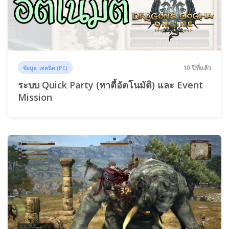
10 ปีที่แล้ว
ข้อมูล, เทคนิค (PC)
ระบบ Quick Party (หาตี้อัตโนมัติ) และ Event
Mission