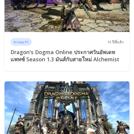
10 ปีที่แล้ว
ข่าวเกม PC
Dragon's Dogma Online ประกาศวันอัพเดท
แพทซ์ Season 1.3 มันส์กับสายใหม่ Alchemist