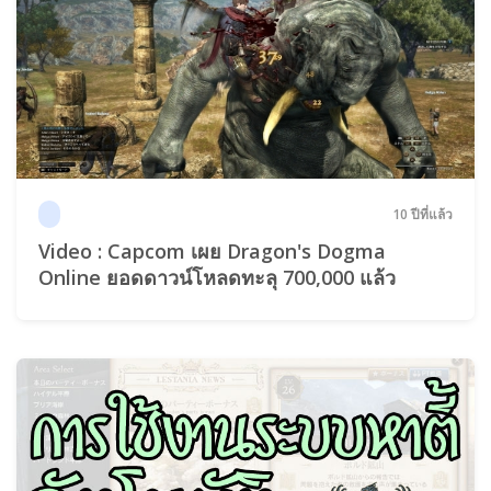
10 ปีที่แล้ว
Video : Capcom เผย Dragon's Dogma
Online ยอดดาวน์โหลดทะลุ 700,000 แล้ว