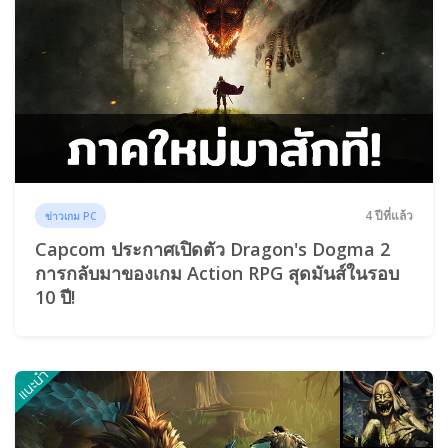
4 ปีที่แล้ว
ข่าวเกม PC
Capcom ประกาศเปิดตัว Dragon's Dogma 2
การกลับมาของเกม Action RPG สุดมันส์ในรอบ
10 ปี!