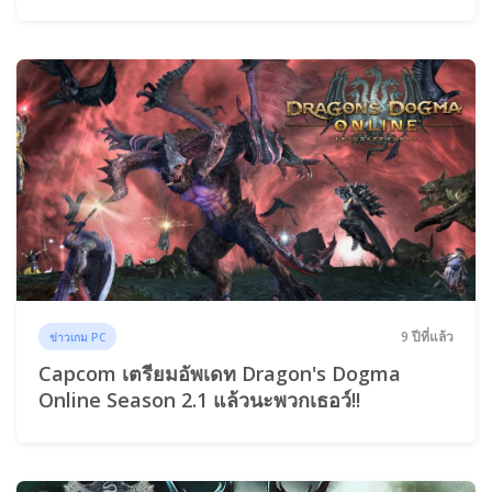
9 ปีที่แล้ว
ข่าวเกม PC
Capcom เตรียมอัพเดท Dragon's Dogma
Online Season 2.1 แล้วนะพวกเธอว์!!