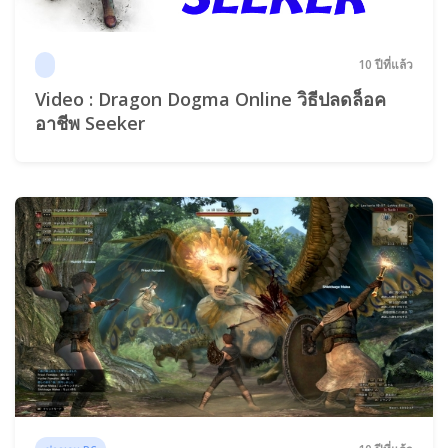
10 ปีที่แล้ว
Video : Dragon Dogma Online วิธีปลดล็อค
อาชีพ Seeker