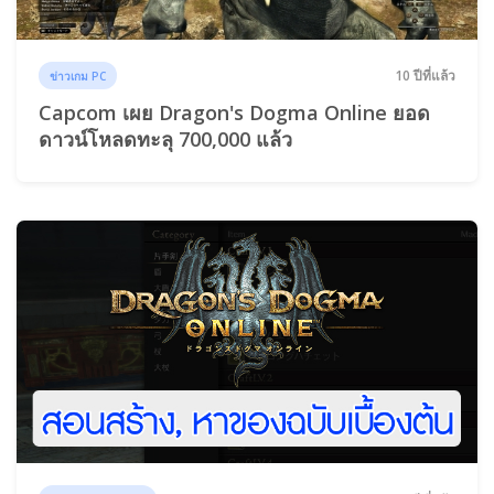
10 ปีที่แล้ว
ข่าวเกม PC
Capcom เผย Dragon's Dogma Online ยอด
ดาวน์โหลดทะลุ 700,000 แล้ว