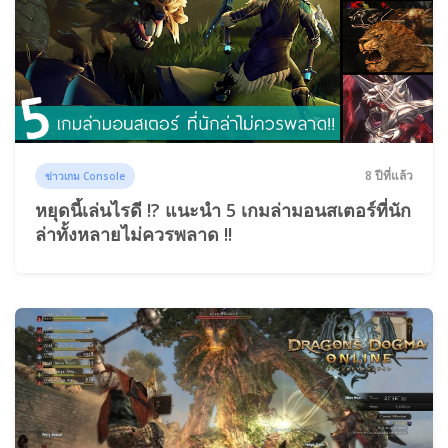
8 ปีที่แล้ว
ข่าวเกม Console
หยุดนี้เล่นไรดี !? แนะนำ 5 เกมล่ามอนสเตอร์ที่นัก
ล่าทั้งหลายไม่ควรพลาด !!