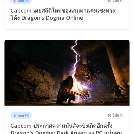
10 ปีที่แล้ว
ข่าวเกม PC
Capcom เผยสถิติใหม่ของเกมมาแรงแซงทาง
โค้ง Dragon's Dogma Online
10 ปีที่แล้ว
ข่าวเกม PC
Capcom ประกาศความมันส์จะบังเกิดอีกครั้ง
Dragon's Dogma: Dark Arisen ลง PC แน่นอน