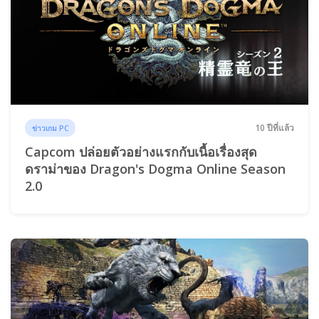
10 ปีที่แล้ว
ข่าวเกม PC
Capcom ปล่อยตัวอย่างแรกกับเนื้อเรื่องสุด
ดราม่าของ Dragon's Dogma Online Season
2.0