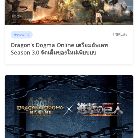
9 ปีที่แล้ว
ข่าวเกม PC
Dragon’s Dogma Online เตรียมอัพเดท
Season 3.0 จัดเต็มของใหม่เพียบบบ