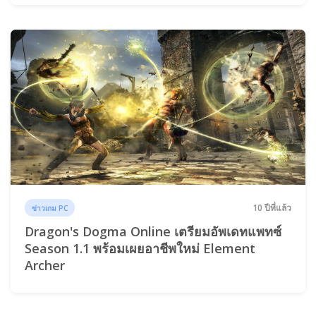
10 ปีที่แล้ว
ข่าวเกม PC
Dragon's Dogma Online เตรียมอัพเดทแพทซ์
Season 1.1 พร้อมเผยอาชีพใหม่ Element
Archer