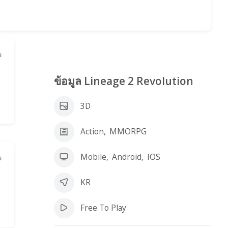
ว
ข้อมูล Lineage 2 Revolution
3D
Action
,
MMORPG
Mobile
,
Android
,
IOS
ว
KR
Free To Play