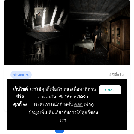
4 ปีที่แล้ว
ข่าวเกม PC
Cold House เกมออนไลน์ 1Vs4 สุดหลอนกับการ
เว็บไซต์
เราใช้คุกกี้เพื่อนำเสนอเนื้อหาที่ท่าน
ตกลง
หนีตายเอาตัวรอดในสภาพอากาศติดลบ 50
นี้ใช้
อาจสนใจ เพื่อให้ท่านได้รับ
องศา!
คุกกี้ 🍪
ประสบการณ์ที่ดียิ่งขึ้น
คลิก
เพื่อดู
ข้อมูลเพิ่มเติมเกี่ยวกับการใช้คุกกี้ของ
เรา
1
2