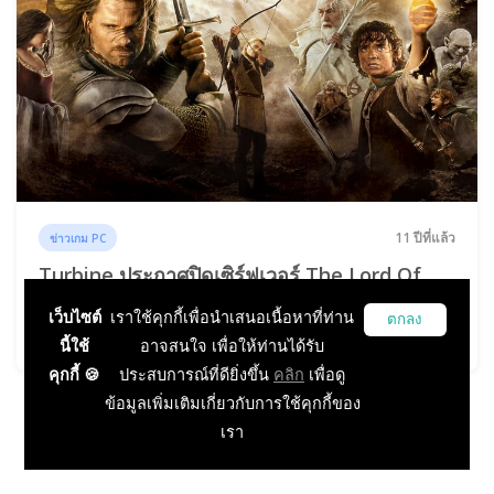
11 ปีที่แล้ว
ข่าวเกม PC
Turbine ประกาศปิดเซิร์ฟเวอร์ The Lord Of
The Rings Online โซนอเมริกาและยุโรปลด
เว็บไซต์
เราใช้คุกกี้เพื่อนำเสนอเนื้อหาที่ท่าน
ตกลง
จำนวนหนึ่ง
นี้ใช้
อาจสนใจ เพื่อให้ท่านได้รับ
คุกกี้ 🍪
ประสบการณ์ที่ดียิ่งขึ้น
คลิก
เพื่อดู
ข้อมูลเพิ่มเติมเกี่ยวกับการใช้คุกกี้ของ
เรา