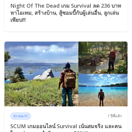
Night Of The Dead เกม Survival ลด 236 บาท
หาไอเทม, สร้างบ้าน, สู้ซอมบี้กับผู้เล่นอื่น, ลูกเล่น
เพียบ!!!
1 ปีที่แล้ว
ข่าวเกม PC
SCUM เกมออนไลน์ Survival เน้นสมจริง และคน