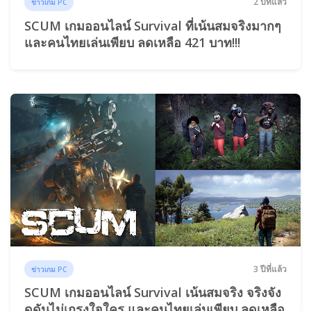
2 ปีที่แล้ว
ข่าวเกม PC
SCUM เกมออนไลน์ Survival ที่เน้นสมจริงมากๆ
และคนไทยเล่นเพียบ ลดเหลือ 421 บาท!!!
3 ปีที่แล้ว
ข่าวเกม PC
SCUM เกมออนไลน์ Survival เน้นสมจริง จริงจัง
ดุดันไม่เกรงใจใคร และคนไทยเล่นเพียบ ลดเหลือ