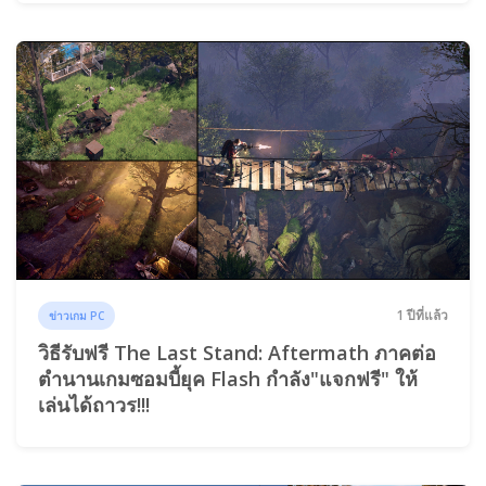
1 ปีที่แล้ว
ข่าวเกม PC
วิธีรับฟรี The Last Stand: Aftermath ภาคต่อ
ตำนานเกมซอมบี้ยุค Flash กำลัง"แจกฟรี" ให้
เล่นได้ถาวร!!!