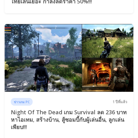
ไทยเล่นเยอะ กำลังลดราคา 50%!!!
1 ปีที่แล้ว
ข่าวเกม PC
Night Of The Dead เกม Survival ลด 236 บาท
หาไอเทม, สร้างบ้าน, สู้ซอมบี้กับผู้เล่นอื่น, ลูกเล่น
เพียบ!!!