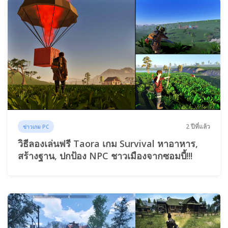
2 ปีที่แล้ว
ข่าวเกม PC
วิธีลองเล่นฟรี Taora เกม Survival หาอาหาร,
สร้างฐาน, ปกป้อง NPC ชาวเมืองจากซอมบี้!!!