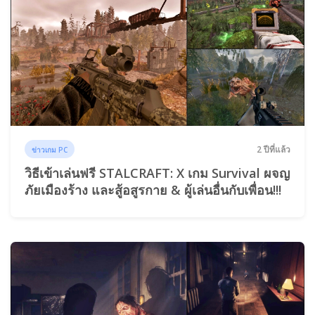
2 ปีที่แล้ว
ข่าวเกม PC
วิธีเข้าเล่นฟรี STALCRAFT: X เกม Survival ผจญ
ภัยเมืองร้าง และสู้อสูรกาย & ผู้เล่นอื่นกับเพื่อน!!!