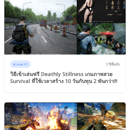
3 ปีที่แล้ว
ข่าวเกม PC
วิธีเข้าเล่นฟรี Deathly Stillness เกมภาพสวย
Survival ที่ใช้เวลาสร้าง 10 วันกับทุน 2 พันกว่า!!!