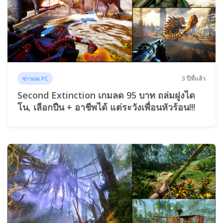
3 ปีที่แล้ว
ข่าวเกม PC
Second Extinction เกมลด 95 บาท ถล่มฝูงได
โน, เลือกปืน + อาชีพได้ แต่ระวังเพื่อนหัวร้อน!!!