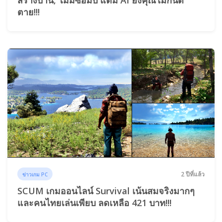
สร้างบ้าน, ไม่มีซอมบี้ แต่มี AI ยิงคุณไม่กี่นัด
ตาย!!!
2 ปีที่แล้ว
ข่าวเกม PC
SCUM เกมออนไลน์ Survival เน้นสมจริงมากๆ
และคนไทยเล่นเพียบ ลดเหลือ 421 บาท!!!