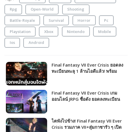
Rpg
Open-World
Shooting
Battle-Royale
Survival
Horror
Pc
Playstation
Xbox
Nintendo
Mobile
Ios
Android
Final Fantasy VII Ever Crisis ยอดลง
ทะเบียนทะลุ 1 ล้านไอดีแล้ว! พร้อม
ประกาศวันเปิดให้บริการ 7 กันยายน
Final Fantasy VII Ever Crisis เกม
ออนไลน์ JRPG ชื่อดัง ยอดลงทะเบียน
ทะลุ 770K รอเล่นเร็ว ๆ นี้!
ไตพังไปข้าง! Final Fantasy VII Ever
Crisis รวมภาค VII+สุ่มกาชารัว ๆ เปิด