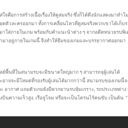
าใส่ใจคือการสร้างเนื้อเรื่องให้ดูสมจริง ซึ่งก็ได้ดึงนักแสดงมาทำโ
ทอดตัวละครออกมา ทั้งการเคลื่อนไหวที่ดูสมจริงพวกเขาได้เก็บ
าใส่ภายในเกม พร้อมกับคำแนะนำต่าง ๆ จากอดีตหน่วยรบพิ
้ามาอยู่ภายในเกมนี้ จึงทำให้ธีมของเกมและบรรยากาศออกมา
ย์พื้นที่ในสนามรบจะมีขนาดใหญ่มาก ๆ สามารถจุผู้เล่นได้
อาจจะมีโหมดที่รองรับผู้เล่นได้มากกว่านี้ สนามรบของเกมนี้จ
ละ อากาศ แถมตัวเกมยังมีพวกยานรบหุ้มเกราะ, รถประเภทต่าง 
่องบินความเร็วสูง, เรือจู่โจม หรือจะเป็นโดรนไร้คนขับ เป็นต้น ”