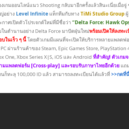
เกมออนไลน์แนว Shooting กลับมาอีกครั้งแล้วสินะเนี่ยเมื่อจู่ 
ญ่อย่าง
Level Infinite
แท็กทีมกับทาง
TiMi Studio Group
ผู้
กาศเปิดตัวโปรเจกต์ใหม่ที่มีชื่อว่า
“Delta Force: Hawk Op
ในตำนานอย่าง Delta Force มาปัดฝุ่นใหม่
พร้อมเปิดให้ลงทะเ
บในเร็ว ๆ นี้
โดยตัวเกมมีแผนที่จะเปิดให้บริการหลายแพลตฟอ
น PC ผ่านร้านค้าของ Steam, Epic Games Store, PlayStation 4
ox One, Xbox Series X|S, iOS และ Android
ที่สำคัญ! ตัวเกมจ
้ามแพลตฟอร์ม [Cross-play] และรอบรับภาษาไทยอีกด้วย
แถ
นก็ทะลุ 100,000 ID แล้ว สามารถลงทะเบียนได้แล้วที่
>>กดที่น