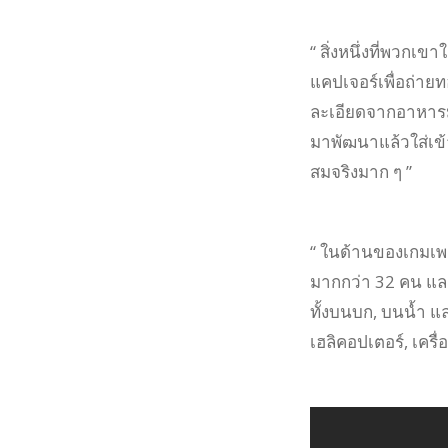
“ สิ่งหนึ่งที่พวกเข
แคปเจอร์เพื่อถ่าย
ละเอียดจากอาหารม
มาพัฒนาแล้วใส่เข
สมจริงมาก ๆ ”
“ ในด้านของเกมเพล
มากกว่า 32 คน และ
ทั้งบนบก, บนน้ำ แ
เฮลิคอปเตอร์, เครื