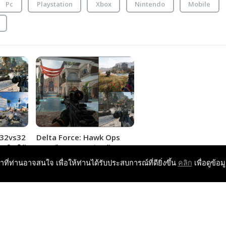
Pc
Playstation
Xbox
Nintendo
Mobile
 32vs32
Delta Force: Hawk Ops
 เปิดให้
เกมฟรี 32vs32 เล่นคล้าย
ธีเข้า
Battlefield เปิดให้ลองเล่นฟรี
หาที่ท่านอาจสนใจ เพื่อให้ท่านได้รับประสบการณ์ที่ดียิ่งขึ้น
คลิก
เพื่อดูข้อม
แล้ววันนี้!!! (มีวิธีเข้าเล่น)