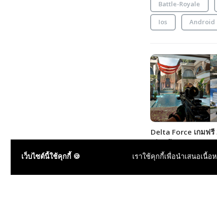
Battle-Royale
Ios
Android
Delta Force เกมฟรี
เล่นคล้าย Battlefield
บริการแล้ววันนี้!!! (มีวิ
เว็บไซต์นี้ใช้คุกกี้ 🍪
เราใช้คุกกี้เพื่อนำเสนอเนื้อ
เล่น)