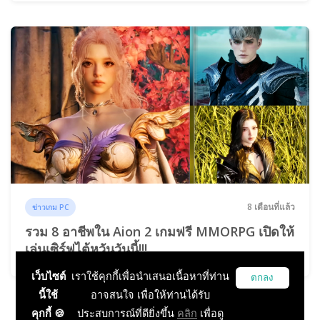
8 เดือนที่แล้ว
ข่าวเกม PC
รวม 8 อาชีพใน Aion 2 เกมฟรี MMORPG เปิดให้
เล่นเซิร์ฟไต้หวันวันนี้!!!
เว็บไซต์
เราใช้คุกกี้เพื่อนำเสนอเนื้อหาที่ท่าน
ตกลง
นี้ใช้
อาจสนใจ เพื่อให้ท่านได้รับ
คุกกี้ 🍪
ประสบการณ์ที่ดียิ่งขึ้น
คลิก
เพื่อดู
...
1
2
3
4
5
6
131