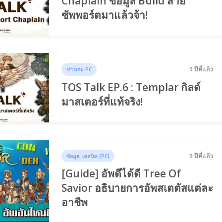
Chaplain ข้อมูล Build สาย
ซัพพอร์ตมาแล้วจ้า!
9 ปีที่แล้ว
ข่าวเกม PC
TOS Talk EP.6 : Templar กิลด์
มาสเตอร์ที่แท้จริง!
9 ปีที่แล้ว
ข้อมูล, เทคนิค (PC)
[Guide] อัพดีได้ดี Tree Of
Savior อธิบายการอัพสเตตัสแต่ละ
อาชีพ