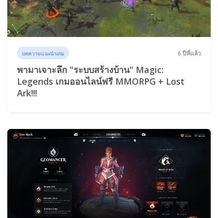
6 ปีที่แล้ว
บทความแนะนำเกม
พามาเจาะลึก "ระบบสร้างบ้าน" Magic:
Legends เกมออนไลน์ฟรี MMORPG + Lost
Ark!!!