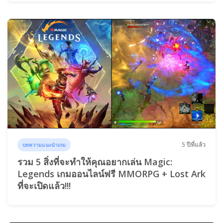
5 ปีที่แล้ว
บทความแนะนำเกม
รวม 5 สิ่งที่จะทำให้คุณอยากเล่น Magic:
Legends เกมออนไลน์ฟรี MMORPG + Lost Ark
ที่จะเปิดแล้ว!!!