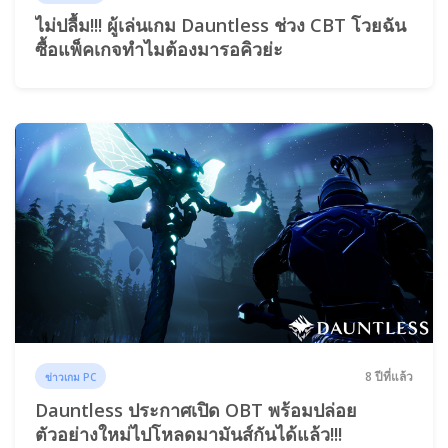
ไม่ปลื้ม!!! ผู้เล่นเกม Dauntless ช่วง CBT โวยฉัน
ซื้อแพ็คเกจทำไมต้องมารอคิวย่ะ
8 ปีที่แล้ว
ข่าวเกม PC
Dauntless ประกาศเปิด OBT พร้อมปล่อย
ตัวอย่างใหม่ไปโหลดมามันส์กันได้แล้ว!!!