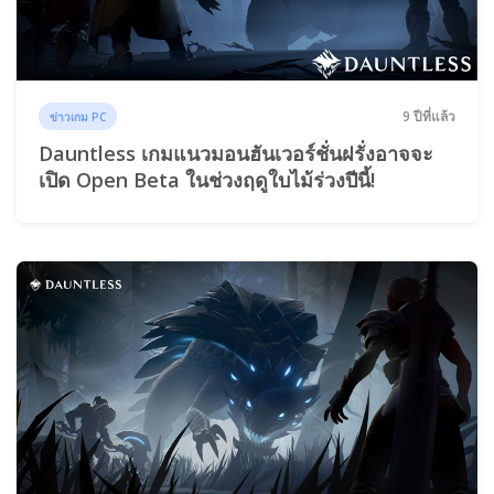
9 ปีที่แล้ว
ข่าวเกม PC
Dauntless เกมแนวมอนฮันเวอร์ชั่นฝรั่งอาจจะ
เปิด Open Beta ในช่วงฤดูใบไม้ร่วงปีนี้!