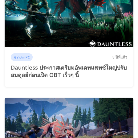
8 ปีที่แล้ว
ข่าวเกม PC
Dauntless ประกาศเตรียมอัพเดทแพทซ์ใหญ่ปรับ
สมดุลย์ก่อนเปิด OBT เร็วๆ นี้