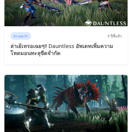
8 ปีที่แล้ว
ข่าวเกม PC
ล่าเย้เหรอเฉยๆ!! Dauntless อัพเดทเพิ่มความ
โหดมอนทะลุขีดจำกัด