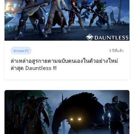
9 ปีที่แล้ว
ข่าวเกม PC
ล่าเหล่าอสูรกายตามฉบับตนเองในตัวอย่างใหม่
ล่าสุด Dauntless !!!