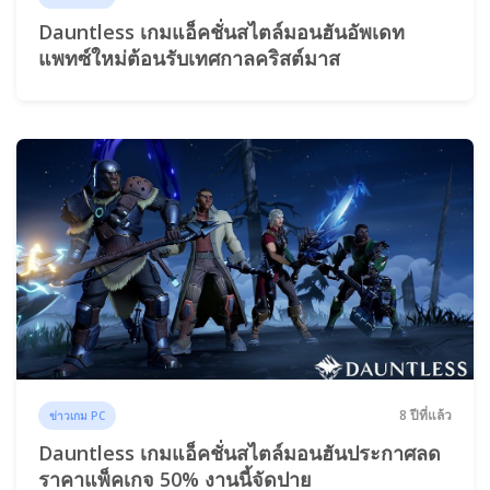
Dauntless เกมแอ็คชั่นสไตล์มอนฮันอัพเดท
แพทซ์ใหม่ต้อนรับเทศกาลคริสต์มาส
8 ปีที่แล้ว
ข่าวเกม PC
Dauntless เกมแอ็คชั่นสไตล์มอนฮันประกาศลด
ราคาแพ็คเกจ 50% งานนี้จัดปาย