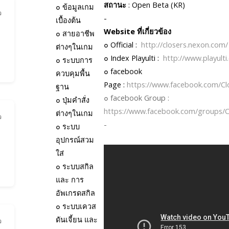
สถานะ
: Open Beta (KR)
๐
ข้อมูลเกม
ว
-
เบื้องต้น
Website ที่เกี่ยวข้อง
๐
สายอาชีพ
๐ Official :
http://closers.nexon.com/
ต่างๆในเกม
๐ Index Playulti :
http://www.playulti
๐
ระบบการ
๐ facebook
ควบคุมพื้น
Page :
https://www.facebook.com/Cl
ฐาน
๐ facebook Group :
๐
ปุ่มคำสั่ง
https://www.facebook.com/groups/C
ต่างๆในเกม
ว
-
๐
ระบบ
อุปกรณ์สวม
ใส่
๐
ระบบสกิล
และ การ
อัพเกรดสกิล
๐
ระบบเควส
ดันเจี้ยน และ
ว