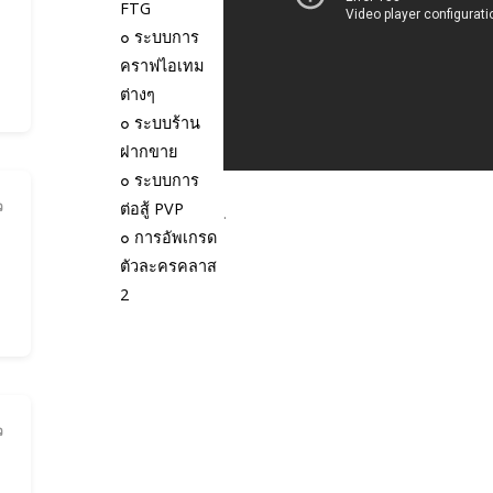
FTG
G
๐
ระบบการ
คราฟไอเทม
ต่างๆ
๐
ระบบร้าน
ฝากขาย
๐ ระบบการ
ว
ต่อสู้ PVP
.
๐ การอัพเกรด
ตัวละครคลาส
G
2
ว