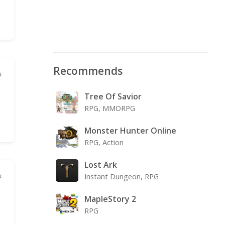
Recommends
ว
G
Tree Of Savior
RPG, MMORPG
Monster Hunter Online
RPG, Action
Lost Ark
Instant Dungeon, RPG
ว
MapleStory 2
RPG