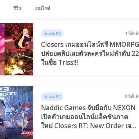
รีวิว
เกมไกด์
1 ปีที่แล้
ข่าวเกม PC
Closers เกมออนไลน์ฟรี MMORP
ปล่อยคลิปเผยตัวละครใหม่ลำดับ 2
ในชื่อ Triss!!!
3 ปีที่แล้
ข่าวเกม PC
Naddic Games จับมือกับ NEXON
เปิดตัวเกมออนไลน์แอ็คชันภาค
ใหม่ Closers RT: New Order เจอ
กันปีนี้!