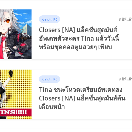
8 ปีที่แล้
ข่าวเกม PC
Closers [NA] แอ็คชั่นสุดมันส์
อัพเดทตัวละคร Tina แล้ววันนี้
พร้อมชุดคอสตูมสวยๆ เพียบ
8 ปีที่แล้
ข่าวเกม PC
Tina ชนะโหวตเตรียมอัพเดทลง
Closers [NA] แอ็คชั่นสุดมันส์ต้น
เดือนหน้า