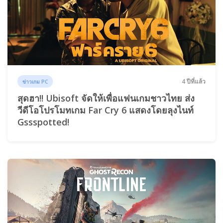
4 ปีที่แล้ว
ข่าวเกม PC
สุดฮา!! Ubisoft จัดให้เพื่อแฟนเกมชาวไทย ส่ง
วีดีโอโปรโมทเกม Far Cry 6 แสดงโดยลุงไนท์
Gssspotted!