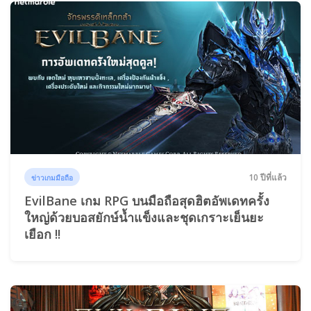
10 ปีที่แล้ว
ข่าวเกมมือถือ
EvilBane เกม RPG บนมือถือสุดฮิตอัพเดทครั้ง
ใหญ่ด้วยบอสยักษ์น้ำแข็งและชุดเกราะเย็นยะ
เยือก !!