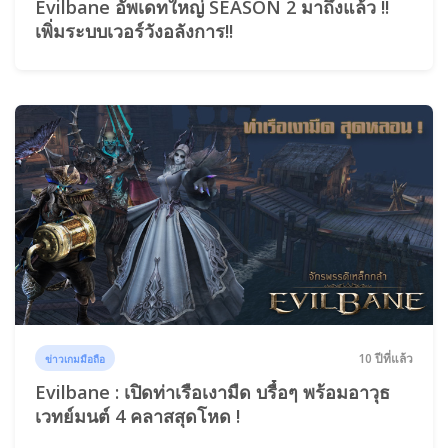
Evilbane อัพเดทใหญ่ SEASON 2 มาถึงแล้ว !!
เพิ่มระบบเวอร์วังอลังการ!!
10 ปีที่แล้ว
ข่าวเกมมือถือ
Evilbane : เปิดท่าเรือเงามืด บรื๋อๆ พร้อมอาวุธ
เวทย์มนต์ 4 คลาสสุดโหด !