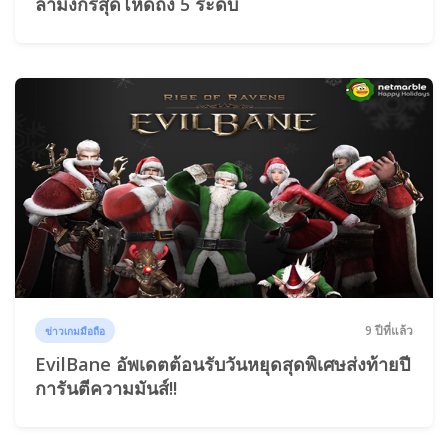
ล่ามังกรสุดโหดถึง 5 ระดับ
9 ปีที่แล้ว
ข่าวเกมมือถือ
EvilBane อัพเดตต้อนรับวันหยุดสุดพิเศษส่งท้ายปี
การันตีความมันส์!!