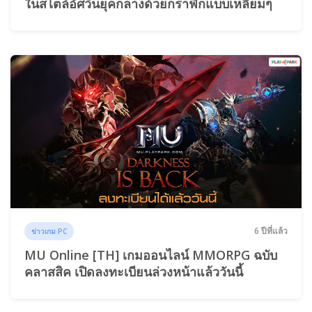
ในสไตล์อัศวินยุคกลางด้วยกราฟิกแบบเหลี่ยมๆ
6 ปีที่แล้ว
ข่าวเกม PC
MU Online [TH] เกมออนไลน์ MMORPG ฉบับ
คลาสสิค เปิดลงทะเบียนล่วงหน้าแล้ววันนี้