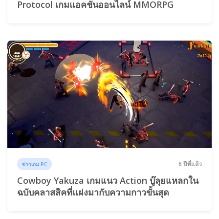
Protocol เกมแอคชั่นออนไลน์ MMORPG
6 ปีที่แล้ว
ข่าวเกม PC
Cowboy Yakuza เกมแนว Action บู๊ลุยแหลกใน
ฉบับคลาสสิคที่แฝงมากับความกาวขั้นสุด