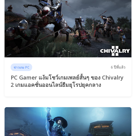
6 ปีที่แล้ว
ข่าวเกม PC
PC Gamer แง้มโชว์เกมเพลย์สั้นๆ ของ Chivalry
2 เกมแอคชั่นออนไลน์ธีมยุโรปยุคกลาง