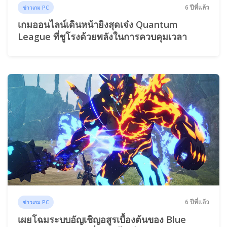
6 ปีที่แล้ว
ข่าวเกม PC
เกมออนไลน์เดินหน้ายิงสุดเจ๋ง Quantum
League ที่ชูโรงด้วยพลังในการควบคุมเวลา
6 ปีที่แล้ว
ข่าวเกม PC
เผยโฉมระบบอัญเชิญอสูรเบื้องต้นของ Blue