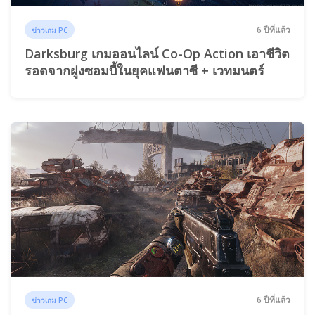
6 ปีที่แล้ว
ข่าวเกม PC
Darksburg เกมออนไลน์ Co-Op Action เอาชีวิต
รอดจากฝูงซอมบี้ในยุคแฟนตาซี + เวทมนตร์
6 ปีที่แล้ว
ข่าวเกม PC